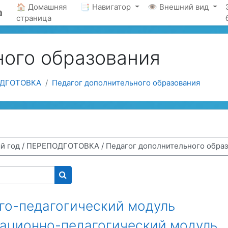
🏠 Домашняя
📑 Навигатор
👁 Внешний вид
а
страница
ного образования
ДГОТОВКА
Педагог дополнительного образования
Поиск курса
ого-педагогический модуль
зационно-педагогический модуль