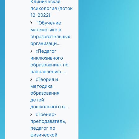
Клиническая
психология (поток
12_2022)
"Обучение
математике в
образовательных
организаци...
«Педагог
инклюзивного
образования» по
направлению ...
«Теория и
методика
образования
детей
дошкольного в...
«Тренер-
преподаватель,
педагог по
физической