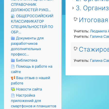
СПРАВОЧНИК
3. Органи
ДОЛЖНОСТЕЙ РУКО...
ОБЩЕРОССИЙСКИЙ
Итоговая
КЛАССИФИКАТОР
СПЕЦИАЛЬНОСТЕЙ ПО
Учитель:
Людмила 
ОБР...
Учитель:
Галина Са
Документы для
разработчиков
Стажиро
дополнительных
професс...
Библиотека
Учитель:
Галина Са
Помощь в работе на
сайте
Ваш отзыв о нашей
работе
Новости сайта
Настройка
приложений для
смартфонов и планшетов