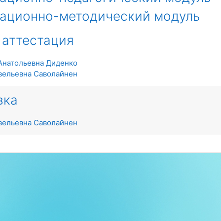
зационно-методический модуль
 аттестация
Анатольевна Диденко
вельевна Саволайнен
вка
вельевна Саволайнен