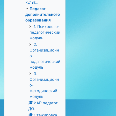
культ...
Педагог
дополнительного
образования
1. Психолого-
педагогический
модуль
2.
Организационн
о-
педагогический
модуль
3.
Организационн
о-
методический
модуль
ИАР педагог
ДО.
Стажировка