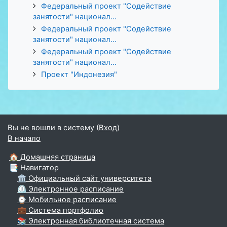
Федеральный проект "Содействие
занятости" национал...
Федеральный проект "Содействие
занятости" национал...
Федеральный проект "Содействие
занятости" национал...
Проект "Индонезия"
Вы не вошли в систему (
Вход
)
В начало
🏠 Домашняя страница
📑 Навигатор
🏛 Официальный сайт университета
⏲ Электронное расписание
⌚ Мобильное расписание
💼 Система портфолио
📚 Электронная библиотечная система