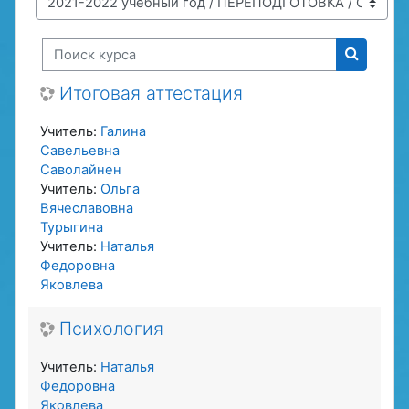
Поиск курса
Поиск к
Итоговая аттестация
Учитель:
Галина
Савельевна
Саволайнен
Учитель:
Ольга
Вячеславовна
Турыгина
Учитель:
Наталья
Федоровна
Яковлева
Психология
Учитель:
Наталья
Федоровна
Яковлева